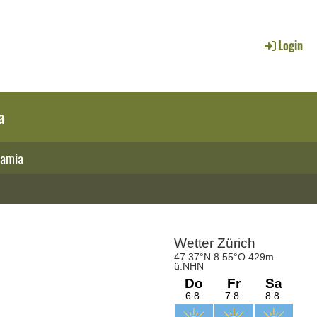
Login
a
amia