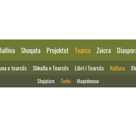
Ballina
Shoqata
Projektet
Tearca
Zvicra
Diaspor
na e tearcës
Shkolla e Tearcës
Libri i Tearcës
Kultura
Xh
Shqiptare
Turke
Maqedonase