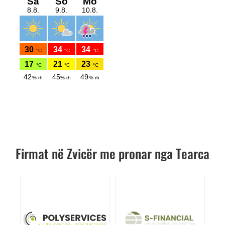
Firmat në Zvicër me pronar nga Tearca