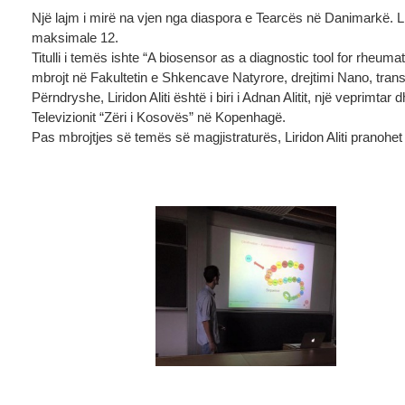
Një lajm i mirë na vjen nga diaspora e Tearcës në Danimarkë. Li
maksimale 12.
Titulli i temës ishte “A biosensor as a diagnostic tool for rheum
mbrojt në Fakultetin e Shkencave Natyrore, drejtimi Nano, tra
Përndryshe, Liridon Aliti është i biri i Adnan Alitit, një veprimta
Televizionit “Zëri i Kosovës” në Kopenhagë.
Pas mbrojtjes së temës së magjistraturës, Liridon Aliti pranohe