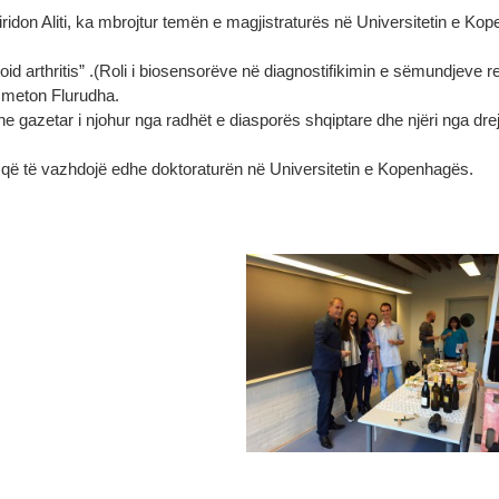
ridon Aliti, ka mbrojtur temën e magjistraturës në Universitetin e K
atoid arthritis” .(Roli i biosensorëve në diagnostifikimin e sëmundjeve 
nsmeton Flurudha.
r dhe gazetar i njohur nga radhët e diasporës shqiptare dhe njëri nga dr
t që të vazhdojë edhe doktoraturën në Universitetin e Kopenhagës.