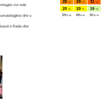
openhagës me notë
reumatologjike) dhe u
ejtuesit e Radio dhe