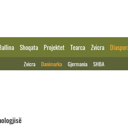
Ballina
Shoqata
Projektet
Tearca
Zvicra
Diaspor
Zvicra
Danimarka
Gjermania
SHBA
nologjisë