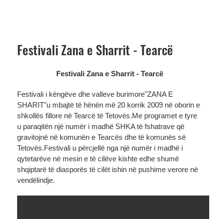
Festivali Zana e Sharrit - Tearcë
Festivali Zana e Sharrit - Tearcë
Festivali i këngëve dhe valleve burimore"ZANA E
SHARIT"u mbajtë të hënën më 20 korrik 2009 në oborin e
shkollës fillore në Tearcë të Tetovës.Me programet e tyre
u paraqitën një numër i madhë SHKA të fshatrave që
gravitojnë në komunën e Tearcës dhe të komunës së
Tetovës.Festivali u përcjellë nga një numër i madhë i
qytetarëve në mesin e të cilëve kishte edhe shumë
shqiptarë të diasporës të cilët ishin në pushime verore në
vendëlindje.