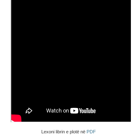
Lexoni librin e plotë në
PDF