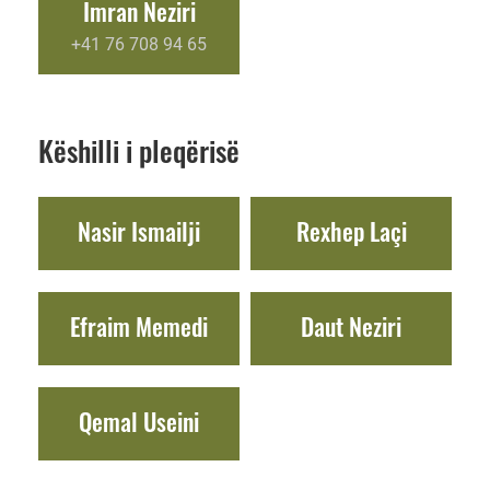
Imran Neziri
+41 76 708 94 65
Këshilli i pleqërisë
Nasir Ismailji
Rexhep Laçi
Efraim Memedi
Daut Neziri
Qemal Useini