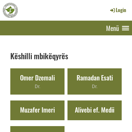
Login
Menü
Këshilli mbikëqyrës
Omer Dzemali
Ramadan Esati
Dr.
Dr.
Muzafer Imeri
Alivebi ef. Medii