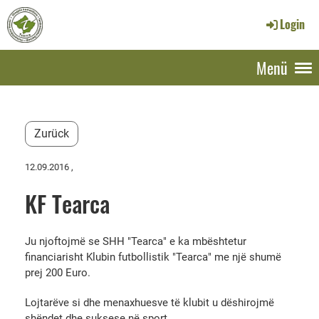
Login
Menü
Zurück
12.09.2016
,
KF Tearca
Ju njoftojmë se SHH "Tearca" e ka mbështetur
financiarisht Klubin futbollistik "Tearca" me një shumë
prej 200 Euro.
Lojtarëve si dhe menaxhuesve të klubit u dëshirojmë
shëndet dhe suksese në sport.